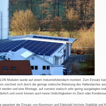
LON Modulen wurde auf einem Industriefoliendach montiert. Zum Einsatz ka
em zeichnet sich durch die geringe statische Belastung des Hallendaches 
 werden und eine Montage, auf zumeist statisch sehr gering ausgelegten Indu
orderlich und somit können auch keine Undichtigkeiten im Dach oder Konden
garantiert der Einsatz von Aluminium und Edelstahl höchste Stabilität und K