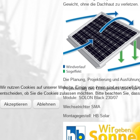
Gewicht, ohne die Dachhaut zu verletzen.
Die Planung, Projektierung und Ausführung
Wir nutzen Cookies auf unserer Website. Einige von ihnen sind essenziell fü
Projektierung des Untergestells durch die
entscheiden, ob Sie die Cookies zulassen möchten. Bitte beachten Sie, dass 
Module: SOLON Black 230/07
Akzeptieren
Ablehnen
Wechselrichter SMA
Montagegestell: HB Solar