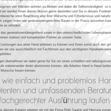
en eigenen vier Wänden wohnen zu bleiben und dabei die Selbstständigkeit so l
 wir werden Ihnen diesen Nutzen gerne darstellen und Sie in diesem Punkten
enbereiche unter Beachtung aller ihrer Wünsche und Erfordernisse und natürli
ir zeigen Ihnen wie generationengerechtes Bauen in der Praxis aussehen kan
e es erfordert.
 das generationenübergreifend sowie in den unterschiedlichsten Lebensphase
 einen starken und kompetenten Partner an unserer Seite.
e Leistungen aus einer Hand anbieten zu können und Ihnen somit auch den gr
n wir uns ausschließlich mit Fachfirmen aus den wichtigsten Handwerksbe
mpfehlen.
gen übernehmen wir dabei gerne für Sie um einen schnellen und reibungslosen A
bläufe untereinander direkt abstimmen können, alle Arbeiten Hand in Hand laufen
r Wünsche freuen können.
 wie einfach und problemlos Ha
tenten und umfassenden Beratun
achgerechter Ausführung laufen
s diesem Katalog arbeiten wir mit der Firma Roth Sanitär und Heizung zusam